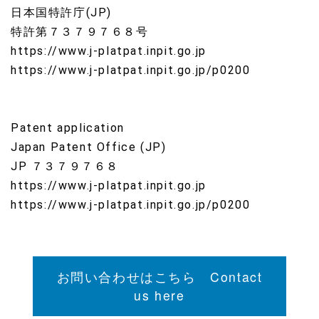
日本国特許庁(JP)
特許第７３７９７６８号
https://www.j-platpat.inpit.go.jp
https://www.j-platpat.inpit.go.jp/p0200
Patent application
Japan Patent Office (JP)
JP ７３７９７６８
https://www.j-platpat.inpit.go.jp
https://www.j-platpat.inpit.go.jp/p0200
お問い合わせはこちら Contact
us here