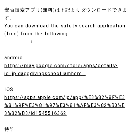
安否捜索アプリ(無料)は下記よりダウンロードできま
す。
You can download the safety search application
(free) from the following.
↓
android
https://
play.google.com/store/apps/det
ails?
id=jp.daggdivingschool.iamhere
…
IOS
https://
apps.apple.com/jp/app/%E3%82%
8F%E3
%81%9F%E3%81%97%E3%81%AF%E3%82%B3%E
3%82%B3/id1545516362
特許