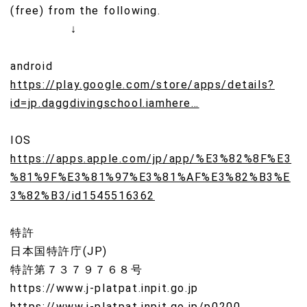
(free) from the following.
↓
android
https://
play.google.com/store/apps/det
ails?
id=jp.daggdivingschool.iamhere
…
IOS
https://
apps.apple.com/jp/app/%E3%82%
8F%E3
%81%9F%E3%81%97%E3%81%AF%E3%82%B3%E
3%82%B3/id1545516362
特許
日本国特許庁(JP)
特許第７３７９７６８号
https://www.j-platpat.inpit.go.jp
https://www.j-platpat.inpit.go.jp/p0200