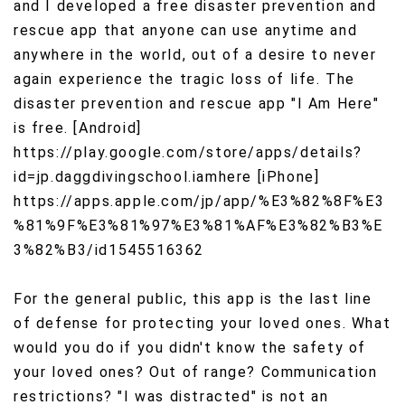
and I developed a free disaster prevention and
rescue app that anyone can use anytime and
anywhere in the world, out of a desire to never
again experience the tragic loss of life. The
disaster prevention and rescue app "I Am Here"
is free. [Android]
https://play.google.com/store/apps/details?
id=jp.daggdivingschool.iamhere [iPhone]
https://apps.apple.com/jp/app/%E3%82%8F%E3
%81%9F%E3%81%97%E3%81%AF%E3%82%B3%E
3%82%B3/id1545516362
For the general public, this app is the last line
of defense for protecting your loved ones. What
would you do if you didn't know the safety of
your loved ones? Out of range? Communication
restrictions? "I was distracted" is not an