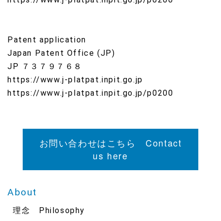
Patent application
Japan Patent Office (JP)
JP ７３７９７６８
https://www.j-platpat.inpit.go.jp
https://www.j-platpat.inpit.go.jp/p0200
お問い合わせはこちら Contact
us here
About
理念 Philosophy