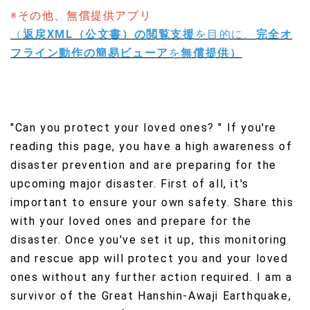
※その他、無償提供アプリ
（
返戻XML（公文書）の閲覧支援
を目的に、
完全オ
フライン動作の簡易ビューア
を
無償提供）
"Can you protect your loved ones? " If you're
reading this page, you have a high awareness of
disaster prevention and are preparing for the
upcoming major disaster. First of all, it's
important to ensure your own safety. Share this
with your loved ones and prepare for the
disaster. Once you've set it up, this monitoring
and rescue app will protect you and your loved
ones without any further action required. I am a
survivor of the Great Hanshin-Awaji Earthquake,